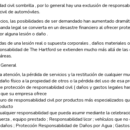
dad civil sombrilla , por lo general hay una exclusión de respons
civil de automóviles.
ocios, las posibilidades de ser demandado han aumentado dramát
anda legal se convierta en un desastre financiero al ofrecer prot
 alguna lesión o daño .
as de una lesión real o supuesta corporales , daños materiales o
sabilidad de The Hartford se extienden mucho más allá de las dis
áreas.
 General
a atención, la pérdida de servicios y la restitución de cualquier m
daño físico a la propiedad de otros o la pérdida del uso de esa p
rotección de responsabilidad civil ( daños y gastos legales hasta 
o que su empresa ofrece
guro de responsabilidad civil por productos más especializados 
roducto
ualquier responsabilidad que pueda asumir mediante la celebraci
fuerza , equipo prestado ; Responsabilidad licor ; vehículos que n
 daños ; Protección Responsabilidad de Daños por Agua ; Gastos 