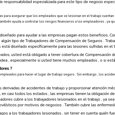
de responsabilidad especializada para este tipo de negocio especí
 para asegurar que los empleados que se lesionan en el trabajo cuentan c
 También ayuda a controlar los riesgos financieros a los empleadores , ya 
iseñado para ayudar a las empresas pagan estos beneficios. Com
n algún tipo de Trabajadores de Compensación de Seguros . Tra
está diseñado específicamente para las lesiones sufridas en el t
leados, usted está obligado a tener cobertura de Compensación de
 idea , especialmente si usted tiene muchos empleados , o si está
dores ?
mpleados para hacer el lugar de trabajo seguro . Sin embargo , los accide
derivadas de accidentes de trabajo y proporcionar atención médi
 , en casi todos los estados , las empresas tienen la obligación
dores cubre a los trabajadores lesionados en el trabajo , ya sea 
ovilísticos por motivos de negocios . También cubre las enfermeda
s a los trabajadores lesionados , sin tener en cuenta quién fue 