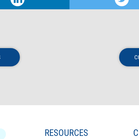
S
C
RESOURCES
C