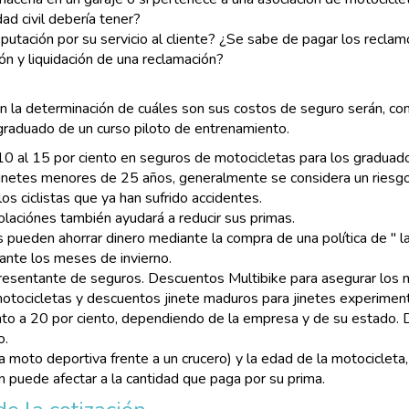
ad civil debería tener?
utación por su servicio al cliente? ¿Se sabe de pagar los reclamo
ón y liquidación de una reclamación?
 la determinación de cuáles son sus costos de seguro serán, com
 graduado de un curso piloto de entrenamiento.
 al 15 por ciento en seguros de motocicletas para los graduado
 jinetes menores de 25 años, generalmente se considera un ries
os ciclistas que ya han sufrido accidentes.
olaciónes también ayudará a reducir sus primas.
pueden ahorrar dinero mediante la compra de una política de " lay-
ante los meses de invierno.
sentante de seguros. Descuentos Multibike para asegurar los más
tocicletas y descuentos jinete maduros para jinetes experimenta
o a 20 por ciento, dependiendo de la empresa y de su estado. Di
o.
na moto deportiva frente a un crucero) y la edad de la motociclet
 puede afectar a la cantidad que paga por su prima.