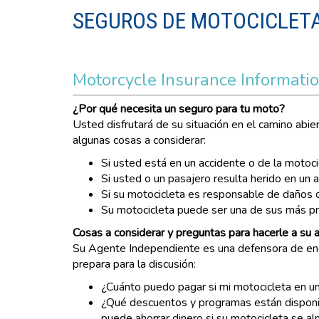
SEGUROS DE MOTOCICLET
Motorcycle Insurance Informati
¿Por qué necesita un seguro para tu moto?
Usted disfrutará de su situación en el camino abi
algunas cosas a considerar:
Si usted está en un accidente o de la motoci
Si usted o un pasajero resulta herido en un
Si su motocicleta es responsable de daños 
Su motocicleta puede ser una de sus más pr
Cosas a considerar y preguntas para hacerle a su 
Su Agente Independiente es una defensora de enco
prepara para la discusión:
¿Cuánto puedo pagar si mi motocicleta en un
¿Qué descuentos y programas están disponib
puede ahorrar dinero si su motocicleta se al