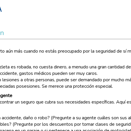
A
on
erto aún más cuando no estás preocupado por la seguridad de sí m
cleta es robada, no cuesta dinero, a menudo una gran cantidad de 
 accidente, gastos médicos pueden ser muy caros.
o lesiones a otras personas, puede ser demandado por mucho más
eciadas posesiones. Se merece una protección especial.
agente
ntrar un seguro que cubra sus necesidades específicas. Aquí es
 accidente, daño o robo? (Pregunte a su agente cuáles son sus ah
les? (Pregunte por los descuentos por tomar clases de segurida
macena en un garaje o si pertenece a una asociación de motociclet